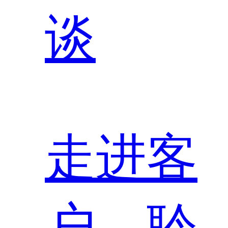
谈
走进客
户，聆