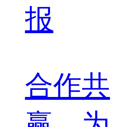
报
合作共
赢，为