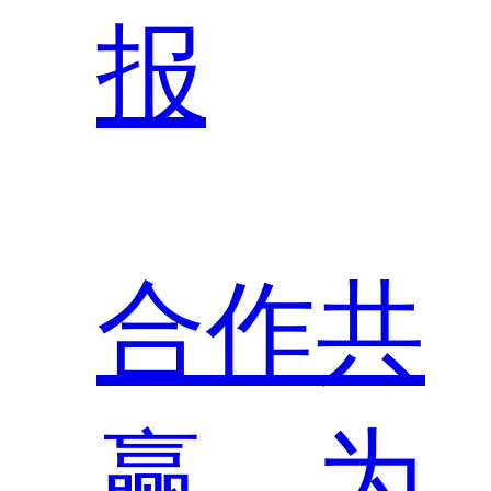
报
合作共
赢，为