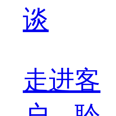
谈
走进客
户，聆