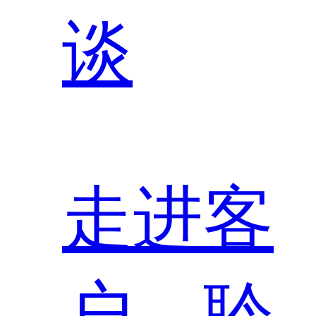
谈
走进客
户，聆