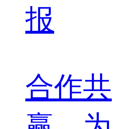
报
合作共
赢，为