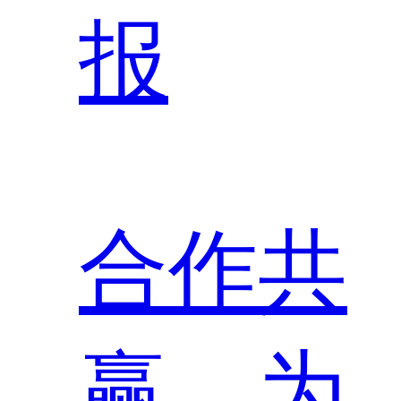
报
合作共
赢，为