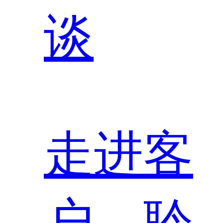
谈
走进客
户，聆