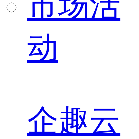
市场活
动
企趣云